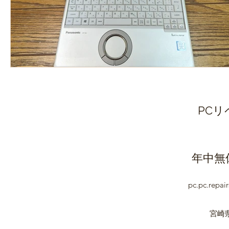
PC
年中無休
pc.pc.repai
宮崎県